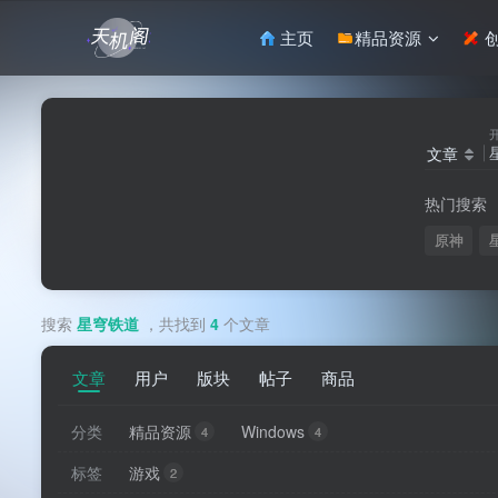
主页
精品资源
创
文章
热门搜索
原神
搜索
星穹铁道
，共找到
4
个文章
文章
用户
版块
帖子
商品
分类
精品资源
Windows
4
4
标签
游戏
2