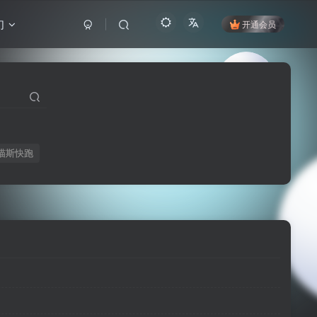
们
开通会员
喵斯快跑