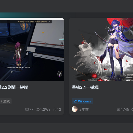
没有账号？立即注册
用户名或邮箱
登录密码
找回密码
|
免密登录
记住登录
登录
2.2剧情一键端
星铁2.1一键端
# 游戏
Windows
2年前
77
1.2W+
12
1745