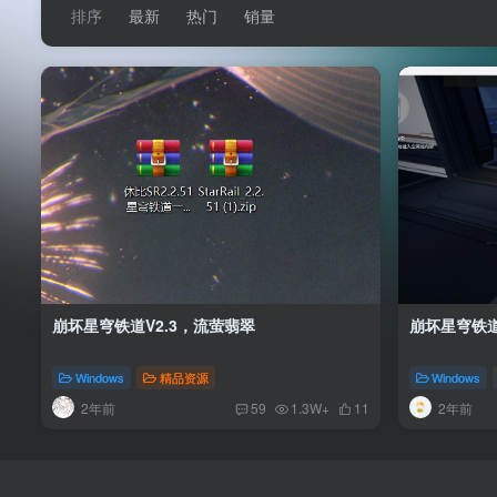
排序
最新
热门
销量
崩坏星穹铁道V2.3，流萤翡翠
崩坏星穹铁道
Windows
精品资源
Windows
2年前
2年前
59
1.3W+
11