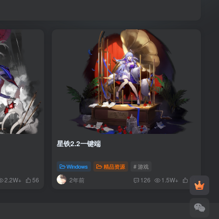
星铁2.2一键端
Windows
精品资源
# 游戏
2年前
2.2W+
56
126
1.5W+
14