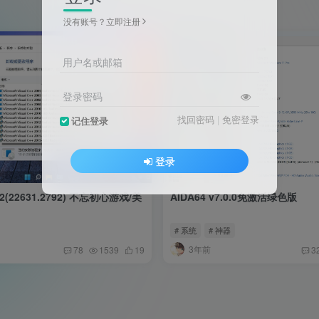
没有账号？立即注册
用户名或邮箱
登录密码
找回密码
|
免密登录
记住登录
登录
H2(22631.2792) 不忘初心游戏/美
AIDA64 v7.0.0免激活绿色版
# 系统
# 神器
3年前
78
1539
19
3