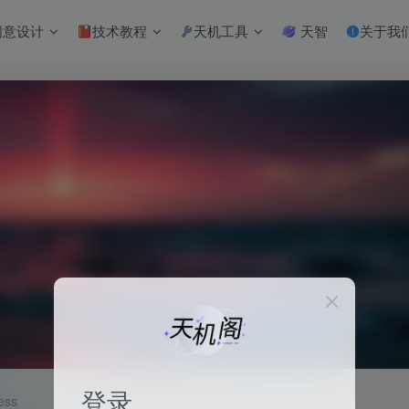
意设计
技术教程
天机工具
天智
关于我
登录
ess