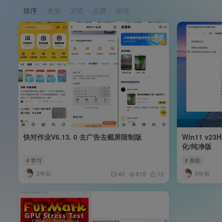
排序
更新
浏览
点赞
评论
快对作业V6.13. 0 去广告去截屏限制版
Win11 v23
化/纯净版
# 学习
# 系统
3年前
3年前
40
819
12