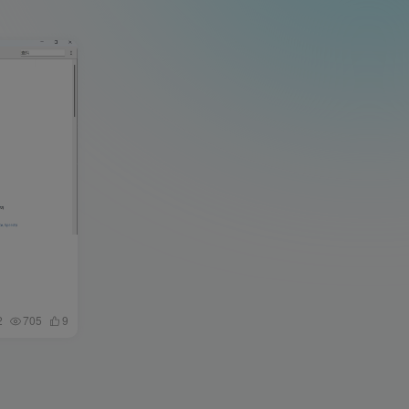
2
705
9