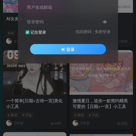
用户名或邮箱
AI女友👄（在线游玩）
Http Canary高级版
登录密码
找回密码
|
免密登录
记住登录
# AI
# 广告
# R18
# 抓包
# 逆向
4个月前
2年前
1.9W+
1909
登录
一个简单[日期+古诗一言]美化
激情夏日，送你一款简约精美
小工具
可爱的【日期+一言】小工具
# 美化
# 子比
# 美化
# 子比
2年前
2年前
489
355