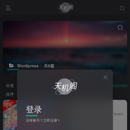
Wordpress
共8篇
分类
Windows
Android
Adobe
插件预设脚本
Wordpress
排序
更新
浏览
点赞
评论
置顶
登录
没有账号？立即注册