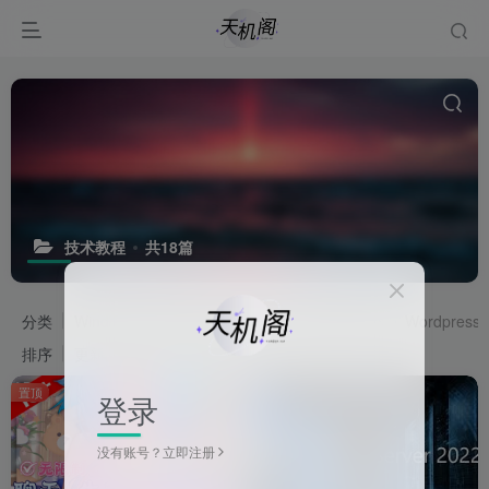
技术教程
共18篇
分类
Windows
Android
Adobe
插件预设脚本
Wordpress
排序
更新
浏览
点赞
评论
置顶
登录
没有账号？立即注册