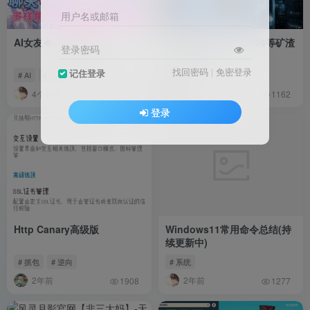
用户名或邮箱
AI女友👄（在线游玩）
关于串流分享（和p106等矿渣
登录密码
串流解决方法）
找回密码
|
免密登录
记住登录
# AI
# 广告
# R18
# 学习
4个月前
2年前
1.9W+
1162
登录
Http Canary高级版
Windows11常用命令总结(持
续更新中)
# 抓包
# 逆向
# 系统
2年前
2年前
1908
1277