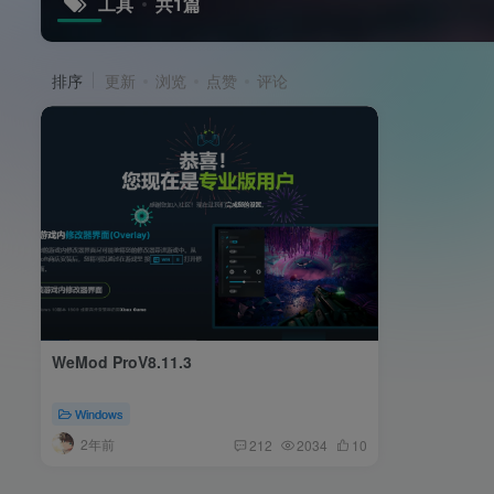
工具
共1篇
排序
更新
浏览
点赞
评论
WeMod ProV8.11.3
Windows
2年前
212
2034
10