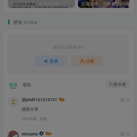
明日方舟1.7安卓无限内购
放置女神，无限资源+内购
评论
共156条
请登录后发表评论
登录
注册
只看作者
最新
最热
@jmdf131313131
0
感谢分享
10小时前
回复
minamo
0