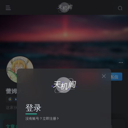
关注
私信
蕾姆大大
2枚徽章
登录
这家伙很懒，什么都没有写...
没有账号？立即注册
文章
0
收藏
0
评论
11
版块
0
帖子
0
粉丝
0