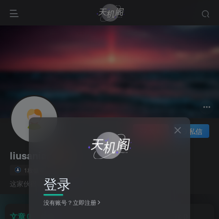
关注
私信
liusanian
1枚徽章
登录
这家伙很懒，什么都没有写...
没有账号？立即注册
文章
0
收藏
0
评论
1
版块
0
帖子
0
粉丝
0