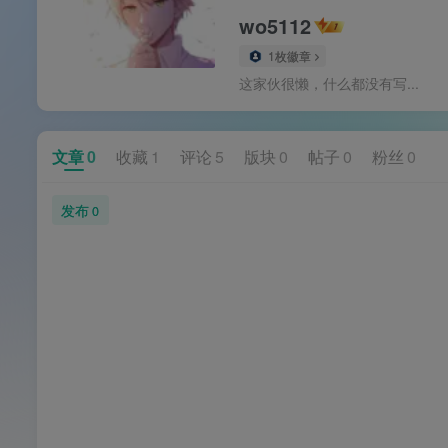
wo5112
1枚徽章
这家伙很懒，什么都没有写...
文章
0
收藏
1
评论
5
版块
0
帖子
0
粉丝
0
发布
0