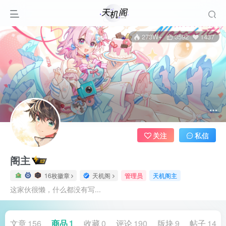
273W+
3592
1437
关注
私信
阁主
16枚徽章
天机阁
管理员
天机阁主
这家伙很懒，什么都没有写...
文章
156
商品
1
收藏
0
评论
190
版块
9
帖子
14