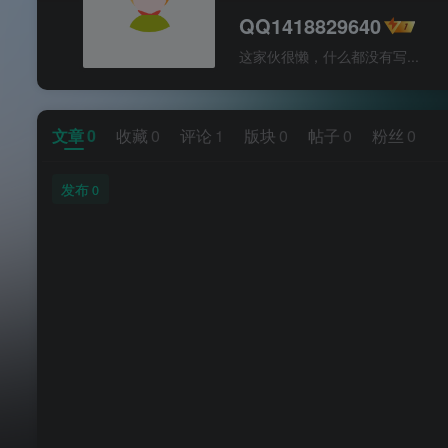
QQ1418829640
这家伙很懒，什么都没有写...
文章
0
收藏
0
评论
1
版块
0
帖子
0
粉丝
0
发布
0