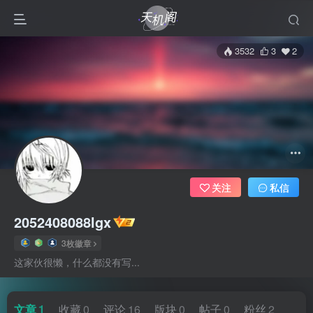
3532
3
2
关注
私信
2052408088lgx
3枚徽章
这家伙很懒，什么都没有写...
文章
1
收藏
0
评论
16
版块
0
帖子
0
粉丝
2